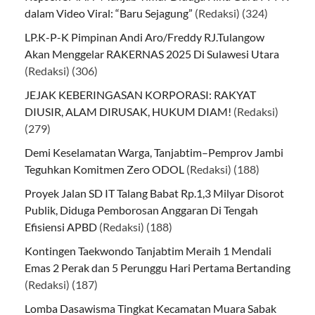
dalam Video Viral: “Baru Sejagung”
(Redaksi)
(324)
LP.K-P-K Pimpinan Andi Aro/Freddy RJ.Tulangow
Akan Menggelar RAKERNAS 2025 Di Sulawesi Utara
(Redaksi)
(306)
JEJAK KEBERINGASAN KORPORASI: RAKYAT
DIUSIR, ALAM DIRUSAK, HUKUM DIAM!
(Redaksi)
(279)
Demi Keselamatan Warga, Tanjabtim–Pemprov Jambi
Teguhkan Komitmen Zero ODOL
(Redaksi)
(188)
Proyek Jalan SD IT Talang Babat Rp.1,3 Milyar Disorot
Publik, Diduga Pemborosan Anggaran Di Tengah
Efisiensi APBD
(Redaksi)
(188)
Kontingen Taekwondo Tanjabtim Meraih 1 Mendali
Emas 2 Perak dan 5 Perunggu Hari Pertama Bertanding
(Redaksi)
(187)
Lomba Dasawisma Tingkat Kecamatan Muara Sabak