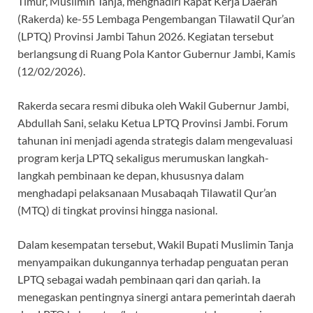
Timur, Muslimin Tanja, menghadiri Rapat Kerja Daerah
b
s
gr
a
(Rakerda) ke-55 Lembaga Pengembangan Tilawatil Qur’an
o
A
a
ds
(LPTQ) Provinsi Jambi Tahun 2026. Kegiatan tersebut
berlangsung di Ruang Pola Kantor Gubernur Jambi, Kamis
o
p
m
(12/02/2026).
k
p
Rakerda secara resmi dibuka oleh Wakil Gubernur Jambi,
Abdullah Sani, selaku Ketua LPTQ Provinsi Jambi. Forum
tahunan ini menjadi agenda strategis dalam mengevaluasi
program kerja LPTQ sekaligus merumuskan langkah-
langkah pembinaan ke depan, khususnya dalam
menghadapi pelaksanaan Musabaqah Tilawatil Qur’an
(MTQ) di tingkat provinsi hingga nasional.
Dalam kesempatan tersebut, Wakil Bupati Muslimin Tanja
menyampaikan dukungannya terhadap penguatan peran
LPTQ sebagai wadah pembinaan qari dan qariah. Ia
menegaskan pentingnya sinergi antara pemerintah daerah