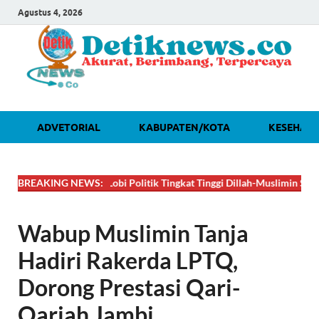
Agustus 4, 2026
ADVETORIAL
KABUPATEN/KOTA
KESEHAT
🔴
BREAKING NEWS:
DAHSYAT! Lobi Politik Tingkat Tinggi Dillah-Muslimin Sukses Boy
Wabup Muslimin Tanja
Hadiri Rakerda LPTQ,
Dorong Prestasi Qari-
Qariah Jambi