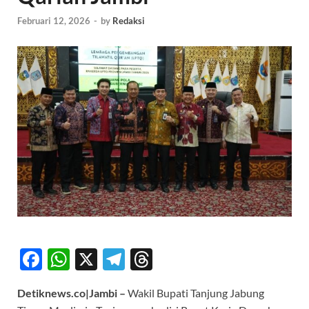
Februari 12, 2026
-
by
Redaksi
F
W
X
T
T
ac
h
el
hr
Detiknews.co|Jambi –
Wakil Bupati Tanjung Jabung
e
at
e
e