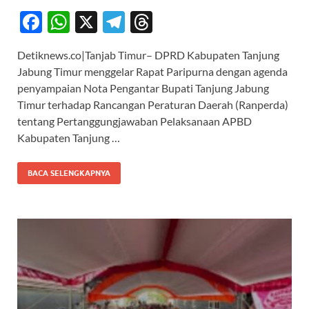
F
W
X
T
T
ac
h
el
hr
Detiknews.co|Tanjab Timur– DPRD Kabupaten Tanjung
e
at
e
e
Jabung Timur menggelar Rapat Paripurna dengan agenda
b
s
gr
a
penyampaian Nota Pengantar Bupati Tanjung Jabung
o
A
a
ds
Timur terhadap Rancangan Peraturan Daerah (Ranperda)
tentang Pertanggungjawaban Pelaksanaan APBD
o
p
m
Kabupaten Tanjung …
k
p
BACA SELENGKAPNYA