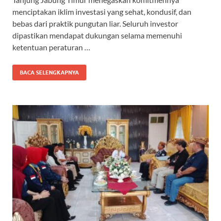
b
s
gr
a
menciptakan iklim investasi yang sehat, kondusif, dan
o
A
a
ds
bebas dari praktik pungutan liar. Seluruh investor
dipastikan mendapat dukungan selama memenuhi
o
p
m
ketentuan peraturan …
k
p
BACA SELENGKAPNYA