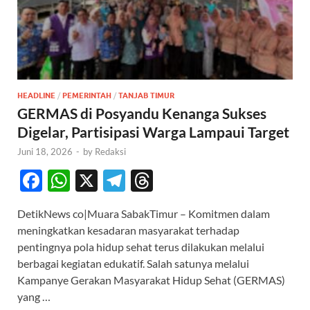
HEADLINE
/
PEMERINTAH
/
TANJAB TIMUR
GERMAS di Posyandu Kenanga Sukses
Digelar, Partisipasi Warga Lampaui Target
Juni 18, 2026
-
by
Redaksi
F
W
X
T
T
ac
h
el
hr
DetikNews co|Muara SabakTimur – Komitmen dalam
e
at
e
e
meningkatkan kesadaran masyarakat terhadap
b
s
gr
a
pentingnya pola hidup sehat terus dilakukan melalui
o
A
a
ds
berbagai kegiatan edukatif. Salah satunya melalui
Kampanye Gerakan Masyarakat Hidup Sehat (GERMAS)
o
p
m
yang …