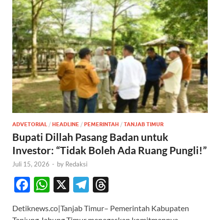
ADVETORIAL
/
HEADLINE
/
PEMERINTAH
/
TANJAB TIMUR
Bupati Dillah Pasang Badan untuk
Investor: “Tidak Boleh Ada Ruang Pungli!”
Juli 15, 2026
-
by
Redaksi
F
W
X
T
T
ac
h
el
hr
Detiknews.co|Tanjab Timur– Pemerintah Kabupaten
e
at
e
e
Tanjung Jabung Timur menegaskan komitmennya