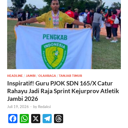
HEADLINE
/
JAMBI
/
OLAHRAGA
/
TANJAB TIMUR
Inspiratif! Guru PJOK SDN 165/X Catur
Rahayu Jadi Raja Sprint Kejurprov Atletik
Jambi 2026
Juli 19, 2026
-
by
Redaksi
F
W
X
T
T
ac
h
el
hr