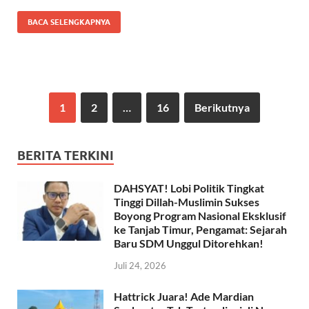
k
p
BACA SELENGKAPNYA
1
2
…
16
Berikutnya
BERITA TERKINI
DAHSYAT! Lobi Politik Tingkat
Tinggi Dillah-Muslimin Sukses
Boyong Program Nasional Eksklusif
ke Tanjab Timur, Pengamat: Sejarah
Baru SDM Unggul Ditorehkan!
Juli 24, 2026
Hattrick Juara! Ade Mardian