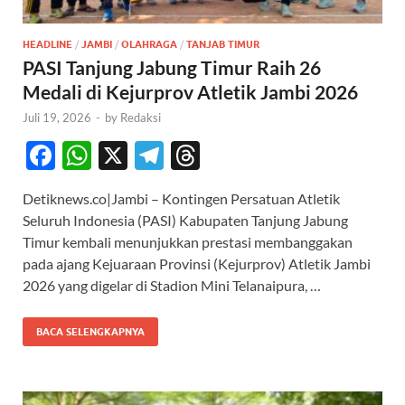
HEADLINE
/
JAMBI
/
OLAHRAGA
/
TANJAB TIMUR
PASI Tanjung Jabung Timur Raih 26
Medali di Kejurprov Atletik Jambi 2026
Juli 19, 2026
-
by
Redaksi
F
W
X
T
T
ac
h
el
hr
Detiknews.co|Jambi – Kontingen Persatuan Atletik
e
at
e
e
Seluruh Indonesia (PASI) Kabupaten Tanjung Jabung
b
s
gr
a
Timur kembali menunjukkan prestasi membanggakan
o
A
a
ds
pada ajang Kejuaraan Provinsi (Kejurprov) Atletik Jambi
2026 yang digelar di Stadion Mini Telanaipura, …
o
p
m
k
p
BACA SELENGKAPNYA