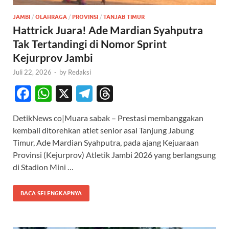
JAMBI
/
OLAHRAGA
/
PROVINSI
/
TANJAB TIMUR
Hattrick Juara! Ade Mardian Syahputra
Tak Tertandingi di Nomor Sprint
Kejurprov Jambi
Juli 22, 2026
-
by
Redaksi
F
W
X
T
T
ac
h
el
hr
DetikNews co|Muara sabak – Prestasi membanggakan
e
at
e
e
kembali ditorehkan atlet senior asal Tanjung Jabung
b
s
gr
a
Timur, Ade Mardian Syahputra, pada ajang Kejuaraan
o
A
a
ds
Provinsi (Kejurprov) Atletik Jambi 2026 yang berlangsung
di Stadion Mini …
o
p
m
k
p
BACA SELENGKAPNYA