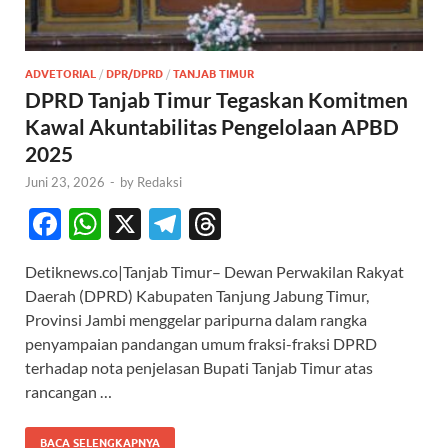
ADVETORIAL
/
DPR/DPRD
/
TANJAB TIMUR
DPRD Tanjab Timur Tegaskan Komitmen
Kawal Akuntabilitas Pengelolaan APBD
2025
Juni 23, 2026
-
by
Redaksi
F
W
X
T
T
ac
h
el
hr
Detiknews.co|Tanjab Timur– Dewan Perwakilan Rakyat
e
at
e
e
Daerah (DPRD) Kabupaten Tanjung Jabung Timur,
b
s
gr
a
Provinsi Jambi menggelar paripurna dalam rangka
o
A
a
ds
penyampaian pandangan umum fraksi-fraksi DPRD
terhadap nota penjelasan Bupati Tanjab Timur atas
o
p
m
rancangan …
k
p
BACA SELENGKAPNYA