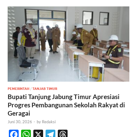
PEMERINTAH
/
TANJAB TIMUR
Bupati Tanjung Jabung Timur Apresiasi
Progres Pembangunan Sekolah Rakyat di
Geragai
Juni 30, 2026
-
by
Redaksi
F
W
X
T
T