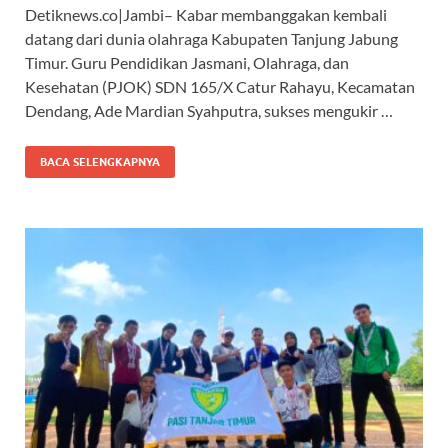
Detiknews.co|Jambi– Kabar membanggakan kembali
e
at
e
e
datang dari dunia olahraga Kabupaten Tanjung Jabung
b
s
gr
a
Timur. Guru Pendidikan Jasmani, Olahraga, dan
o
A
a
ds
Kesehatan (PJOK) SDN 165/X Catur Rahayu, Kecamatan
Dendang, Ade Mardian Syahputra, sukses mengukir …
o
p
m
k
p
BACA SELENGKAPNYA