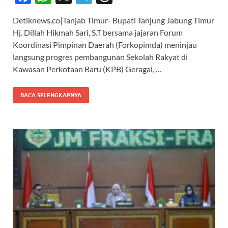
ac
h
el
hr
Detiknews.co|Tanjab Timur- Bupati Tanjung Jabung Timur
e
at
e
e
Hj. Dillah Hikmah Sari, S.T bersama jajaran Forum
b
s
gr
a
Koordinasi Pimpinan Daerah (Forkopimda) meninjau
o
A
a
ds
langsung progres pembangunan Sekolah Rakyat di
Kawasan Perkotaan Baru (KPB) Geragai, …
o
p
m
k
p
BACA SELENGKAPNYA