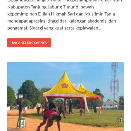
e
at
e
e
Kabupaten Tanjung Jabung Timur di bawah
b
s
gr
a
kepemimpinan Dillah Hikmah Sari dan Muslimin Tanja
o
A
a
ds
mendapat apresiasi tinggi dari kalangan akademisi dan
pengamat. Sinergi yang kuat serta kepiawaian …
o
p
m
k
p
BACA SELENGKAPNYA