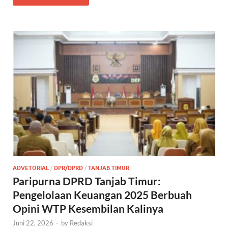
ADVETORIAL
/
DPR/DPRD
/
TANJAB TIMUR
Paripurna DPRD Tanjab Timur:
Pengelolaan Keuangan 2025 Berbuah
Opini WTP Kesembilan Kalinya
Juni 22, 2026
-
by
Redaksi