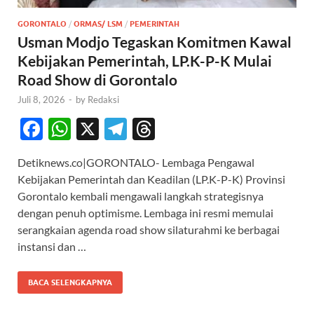
GORONTALO
/
ORMAS/ LSM
/
PEMERINTAH
Usman Modjo Tegaskan Komitmen Kawal
Kebijakan Pemerintah, LP.K-P-K Mulai
Road Show di Gorontalo
Juli 8, 2026
-
by
Redaksi
F
W
X
T
T
ac
h
el
hr
Detiknews.co|GORONTALO- Lembaga Pengawal
e
at
e
e
Kebijakan Pemerintah dan Keadilan (LP.K-P-K) Provinsi
b
s
gr
a
Gorontalo kembali mengawali langkah strategisnya
o
A
a
ds
dengan penuh optimisme. Lembaga ini resmi memulai
serangkaian agenda road show silaturahmi ke berbagai
o
p
m
instansi dan …
k
p
BACA SELENGKAPNYA