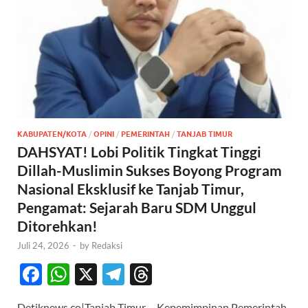
KABUPATEN/KOTA
/
OPINI
/
PEMERINTAH
/
TANJAB TIMUR
DAHSYAT! Lobi Politik Tingkat Tinggi
Dillah-Muslimin Sukses Boyong Program
Nasional Eksklusif ke Tanjab Timur,
Pengamat: Sejarah Baru SDM Unggul
Ditorehkan!
Juli 24, 2026
-
by
Redaksi
F
W
X
T
T
ac
h
el
hr
Detiknews.co|Tanjab Timur— Kepemimpinan Pemerintah