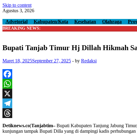
Skip to content
Agustus 3, 2026
Advetorial
Kabupaten/Kota
Kesehatan
Olahraga
Prov
BREAKING NEWS:
Bupati Tanjab Timur Hj Dillah Hikmah S
Maret 18, 2025
September 27, 2025
-
by
Redaksi
Facebook
WhatsApp
X
Telegram
Threads
Detiknews.co|Tanjabtim–
Bupati Kabupaten Tanjung Jabung Timur, 
kunjungan tampak Bupati Dilla yang di dampingi kadis perhubungan 