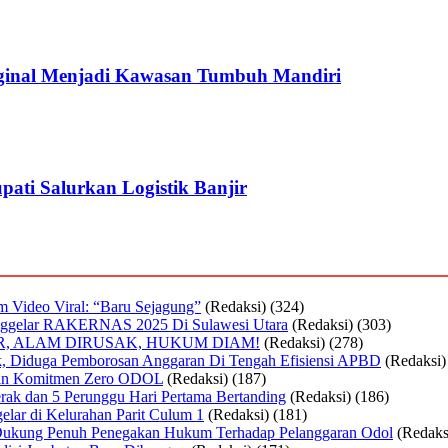
ginal Menjadi Kawasan Tumbuh Mandiri
ati Salurkan Logistik Banjir
Video Viral: “Baru Sejagung”
(Redaksi)
(324)
nggelar RAKERNAS 2025 Di Sulawesi Utara
(Redaksi)
(303)
R, ALAM DIRUSAK, HUKUM DIAM!
(Redaksi)
(278)
lik, Diduga Pemborosan Anggaran Di Tengah Efisiensi APBD
(Redaksi)
kan Komitmen Zero ODOL
(Redaksi)
(187)
ak dan 5 Perunggu Hari Pertama Bertanding
(Redaksi)
(186)
lar di Kelurahan Parit Culum 1
(Redaksi)
(181)
K Dukung Penuh Penegakan Hukum Terhadap Pelanggaran Odol
(Redaks