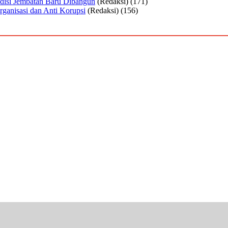
disi Jembatan Baru Dibangun
(Redaksi)
(171)
rganisasi dan Anti Korupsi
(Redaksi)
(156)