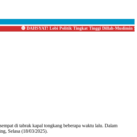
🔴
DAHSYAT! Lobi Politik Tingkat Tinggi Dillah-Muslimin Sukses
sempat di tabrak kapal tongkang beberapa waktu lalu. Dalam
ng, Selasa (18/03/2025).