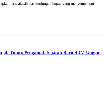
capkan terimakasih atas kunjungan bupati yang menyempatkan
Tanjab Timur, Pengamat: Sejarah Baru SDM Unggul