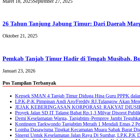
Maret 18, 2025
September 27, 2025
26 Tahun Tanjung Jabung Timur: Dari Daerah Mar
Oktober 21, 2025
Pemkab Tanjab Timur Hadir di Tengah Musibah, Bup
Januari 23, 2026
Pos Tampilan Terbanyak
Kepsek SMAN 4 Tanjab Timur Diduga Hina Guru PPPK dalam 
LP.K-P-K Pimpinan Andi Aro/Freddy RJ.Tulangow Akan Me
JEJAK KEBERINGASAN KORPORASI: RAKYAT DIUSI
Proyek Jalan SD IT Talang Babat Rp.1,3 Milyar Disorot Pub
Demi Keselamatan Warga, Tanjabtim–Pemprov Jambi Teguh
Kontingen Taekwondo Tanjabtim Meraih 1 Mendali Emas 2 Per
Lomba Dasawisma Tingkat Kecamatan Muara Sabak Barat Dige
Sinergi Untuk Keselamatan Jalan Raya Di Sumbar, LP.K.P.