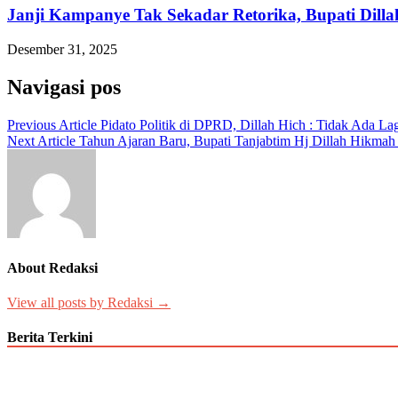
Janji Kampanye Tak Sekadar Retorika, Bupati Dill
Desember 31, 2025
Navigasi pos
Previous Article
Pidato Politik di DPRD, Dillah Hich : Tidak Ada La
Next Article
Tahun Ajaran Baru, Bupati Tanjabtim Hj Dillah Hikmah
About Redaksi
View all posts by Redaksi →
Berita Terkini