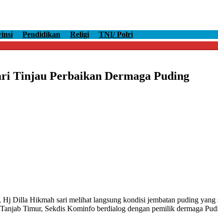
insi
Pendidikan
Religi
TNI/ Polri
ari Tinjau Perbaikan Dermaga Puding
Hj Dilla Hikmah sari melihat langsung kondisi jembatan puding yang 
Tanjab Timur, Sekdis Kominfo berdialog dengan pemilik dermaga Pudi