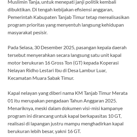
b
s
gr
a
Muslimin Tanja, untuk menepati janji politik kembali
o
A
a
ds
dibuktikan. Di tengah kebijakan efisiensi anggaran,
Pemerintah Kabupaten Tanjab Timur tetap merealisasikan
o
p
m
program prioritas yang menyentuh langsung kehidupan
k
p
masyarakat pesisir.
Pada Selasa, 30 Desember 2025, pasangan kepala daerah
tersebut menyerahkan secara langsung satu unit kapal
motor berukuran 16 Gross Ton (GT) kepada Koperasi
Nelayan Ridho Lestari Ibu di Desa Lambur Luar,
Kecamatan Muara Sabak Timur.
Kapal nelayan yang diberi nama KM Tanjab Timur Merata
01 itu merupakan pengadaan Tahun Anggaran 2025.
Menariknya, meski dalam dokumen visi-misi kampanye
program ini dirancang untuk kapal berkapasitas 10 GT,
realisasi di lapangan justru mampu menghadirkan kapal
berukuran lebih besar, yakni 16 GT.