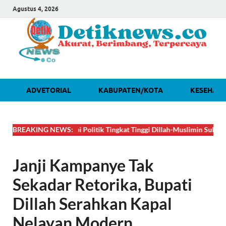
Agustus 4, 2026
ADVETORIAL
KABUPATEN/KOTA
KESEHAT
🔴
DAHSYAT! Lobi Politik Tingkat Tinggi Dillah-Muslimin Sukses Boyong
BREAKING NEWS:
Janji Kampanye Tak
Sekadar Retorika, Bupati
Dillah Serahkan Kapal
Nelayan Modern