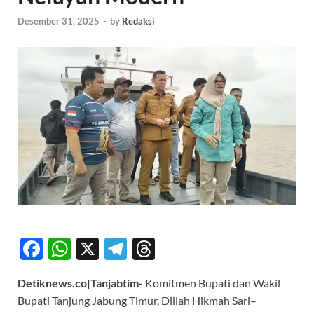
Desember 31, 2025
-
by
Redaksi
F
W
X
T
T
ac
h
el
hr
Detiknews.co|Tanjabtim-
Komitmen Bupati dan Wakil
e
at
e
e
Bupati Tanjung Jabung Timur, Dillah Hikmah Sari–