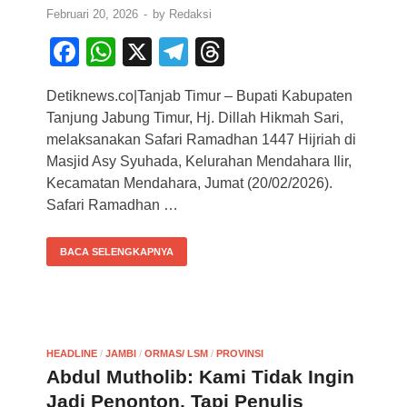
Februari 20, 2026
-
by
Redaksi
F
W
X
T
T
a
h
el
hr
n
Detiknews.co|Tanjab Timur – Bupati Kabupaten
c
at
e
e
Tanjung Jabung Timur, Hj. Dillah Hikmah Sari,
e
s
gr
a
melaksanakan Safari Ramadhan 1447 Hijriah di
b
A
a
d
Masjid Asy Syuhada, Kelurahan Mendahara Ilir,
Kecamatan Mendahara, Jumat (20/02/2026).
o
p
m
s
Safari Ramadhan …
o
p
k
BACA SELENGKAPNYA
HEADLINE
/
JAMBI
/
ORMAS/ LSM
/
PROVINSI
Abdul Mutholib: Kami Tidak Ingin
Jadi Penonton, Tapi Penulis