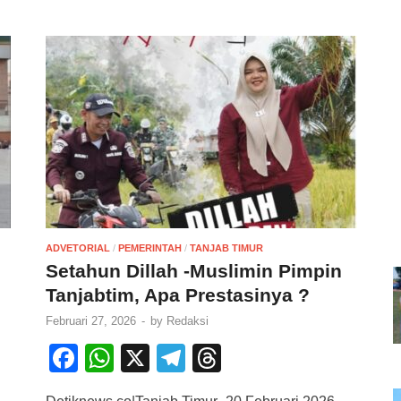
ADVETORIAL
/
PEMERINTAH
/
TANJAB TIMUR
Setahun Dillah -Muslimin Pimpin
Tanjabtim, Apa Prestasinya ?
Februari 27, 2026
-
by
Redaksi
F
W
X
T
T
a
h
el
hr