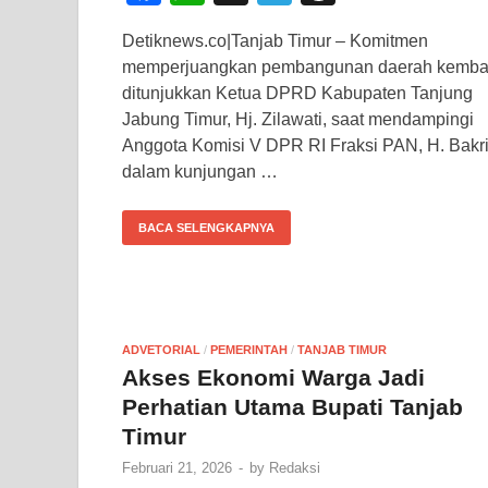
a
h
el
hr
Detiknews.co|Tanjab Timur – Komitmen
c
at
e
e
memperjuangkan pembangunan daerah kemba
e
s
gr
a
ditunjukkan Ketua DPRD Kabupaten Tanjung
b
A
a
d
Jabung Timur, Hj. Zilawati, saat mendampingi
Anggota Komisi V DPR RI Fraksi PAN, H. Bakri
o
p
m
s
dalam kunjungan …
o
p
k
BACA SELENGKAPNYA
ADVETORIAL
/
PEMERINTAH
/
TANJAB TIMUR
Akses Ekonomi Warga Jadi
Perhatian Utama Bupati Tanjab
Timur
Februari 21, 2026
-
by
Redaksi