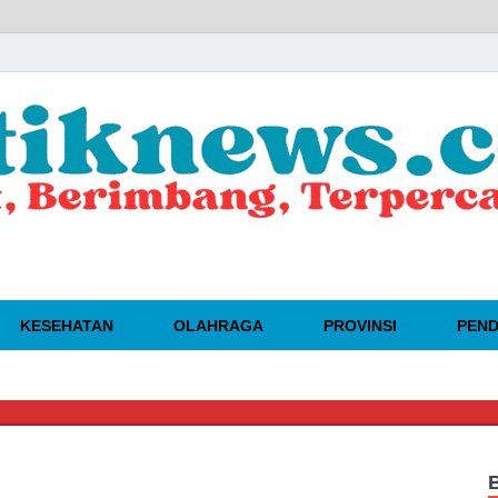
KESEHATAN
OLAHRAGA
PROVINSI
PEND
🔴
DA