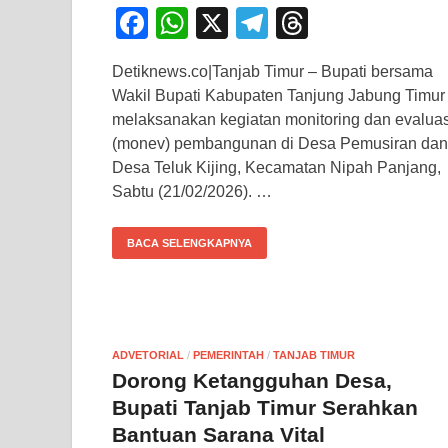
F
W
X
T
T
a
h
el
hr
Detiknews.co|Tanjab Timur – Bupati bersama
c
at
e
e
Wakil Bupati Kabupaten Tanjung Jabung Timur
e
s
gr
a
melaksanakan kegiatan monitoring dan evaluas
b
A
a
d
(monev) pembangunan di Desa Pemusiran dan
Desa Teluk Kijing, Kecamatan Nipah Panjang,
o
p
m
s
Sabtu (21/02/2026). …
o
p
k
BACA SELENGKAPNYA
ADVETORIAL
/
PEMERINTAH
/
TANJAB TIMUR
Dorong Ketangguhan Desa,
Bupati Tanjab Timur Serahkan
Bantuan Sarana Vital