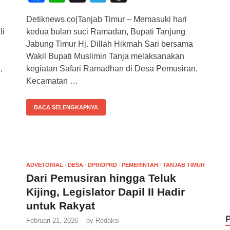
a
h
el
hr
Detiknews.co|Tanjab Timur – Memasuki hari
c
at
e
e
li
kedua bulan suci Ramadan, Bupati Tanjung
e
s
gr
a
Jabung Timur Hj. Dillah Hikmah Sari bersama
b
A
a
d
Wakil Bupati Muslimin Tanja melaksanakan
,
kegiatan Safari Ramadhan di Desa Pemusiran,
o
p
m
s
Kecamatan …
o
p
k
BACA SELENGKAPNYA
ADVETORIAL
/
DESA
/
DPR/DPRD
/
PEMERINTAH
/
TANJAB TIMUR
Dari Pemusiran hingga Teluk
Kijing, Legislator Dapil II Hadir
untuk Rakyat
Februari 21, 2026
-
by
Redaksi