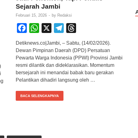
Sejarah Jambi
Februari 15, 2026
-
by
Redaksi
F
W
X
T
T
a
h
el
hr
Detiknews.co|Jambi, – Sabtu, (14/02/2026).
c
at
e
e
Dewan Pimpinan Daerah (DPD) Persatuan
e
s
gr
a
Pewarta Warga Indonesia (PPWI) Provinsi Jambi
b
A
a
d
resmi dilantik dan dideklarasikan. Momentum
)
bersejarah ini menandai babak baru gerakan
i
o
p
m
s
Pelantikan dihadiri langsung oleh …
ng
o
p
k
BACA SELENGKAPNYA