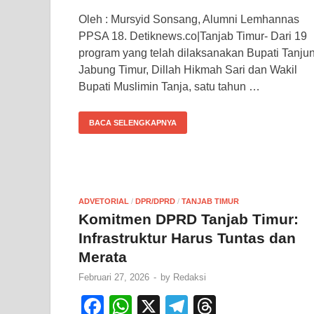
a
h
el
hr
Oleh : Mursyid Sonsang, Alumni Lemhannas
c
at
e
e
PPSA 18. Detiknews.co|Tanjab Timur- Dari 19
e
s
gr
a
program yang telah dilaksanakan Bupati Tanju
b
A
a
d
Jabung Timur, Dillah Hikmah Sari dan Wakil
Bupati Muslimin Tanja, satu tahun …
o
p
m
s
o
p
BACA SELENGKAPNYA
k
ADVETORIAL
/
DPR/DPRD
/
TANJAB TIMUR
Komitmen DPRD Tanjab Timur:
Infrastruktur Harus Tuntas dan
Merata
Februari 27, 2026
-
by
Redaksi
F
W
X
T
T