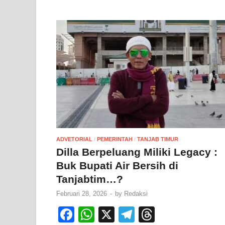
ADVETORIAL
/
PEMERINTAH
/
TANJAB TIMUR
Dilla Berpeluang Miliki Legacy :
Buk Bupati Air Bersih di
Tanjabtim…?
Februari 28, 2026
-
by
Redaksi
F
W
X
T
T