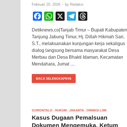
Februari 20, 2026
-
by
Redaksi
F
W
X
T
T
a
h
el
hr
Detiknews.co|Tanjab Timur – Bupati Kabupate
c
at
e
e
Tanjung Jabung Timur, Hj. Dillah Hikmah Sari,
e
s
gr
a
S.T., melaksanakan kunjungan kerja sekaligus
b
A
a
d
dialog langsung bersama masyarakat Desa
Merbau dan Desa Bhakti Idaman, Kecamatan
o
p
m
s
Mendahara, Jumat …
o
p
k
BACA SELENGKAPNYA
GORONTALO
/
HUKUM
/
JAKARTA
/
ORMAS/ LSM
Kasus Dugaan Pemalsuan
Dokumen Mengemuka, Ketum