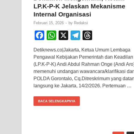
LP.K-P-K Jelaskan Mekanisme
Internal Organisasi
Februari 15, 2026
-
by
Redaksi
F
W
X
T
T
a
h
el
hr
Detiknews.co|Jakarta, Ketua Umum Lembaga
c
at
e
e
Pengawal Kebijakan Pemerintah dan Keadilan
e
s
gr
a
(LP.K-P-K) Andi Abdul Rahman Onge (Andi Aro
b
A
a
d
memenuhi undangan wawancara/klarifikasi dar
POLDA Gorontalo, Cq.Ditreskrimum yang data
o
p
m
s
langsung ke Jakarta, 14/2/2026. Pertemuan …
o
p
k
BACA SELENGKAPNYA