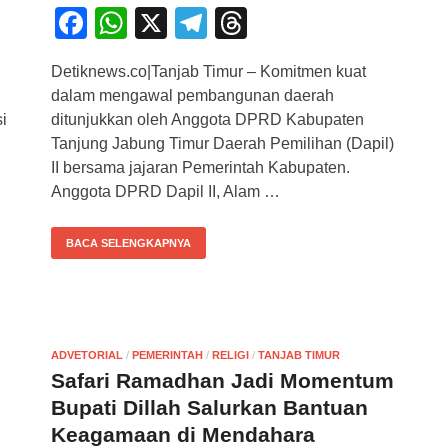
F
W
X
T
T
a
h
el
hr
Detiknews.co|Tanjab Timur – Komitmen kuat
c
at
e
e
dalam mengawal pembangunan daerah
e
s
gr
a
i
ditunjukkan oleh Anggota DPRD Kabupaten
b
A
a
d
Tanjung Jabung Timur Daerah Pemilihan (Dapil)
II bersama jajaran Pemerintah Kabupaten.
o
p
m
s
Anggota DPRD Dapil II, Alam …
o
p
k
BACA SELENGKAPNYA
ADVETORIAL
/
PEMERINTAH
/
RELIGI
/
TANJAB TIMUR
Safari Ramadhan Jadi Momentum
Bupati Dillah Salurkan Bantuan
Keagamaan di Mendahara