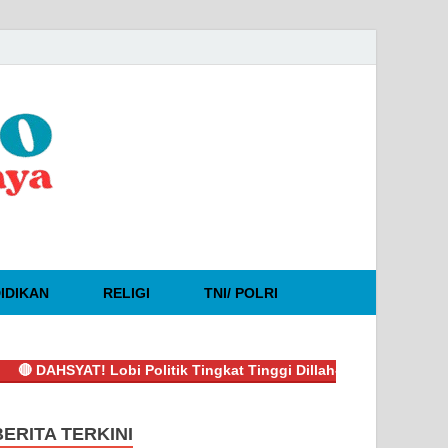
IDIKAN
RELIGI
TNI/ POLRI
HSYAT! Lobi Politik Tingkat Tinggi Dillah-Muslimin Sukses Boyo
BERITA TERKINI