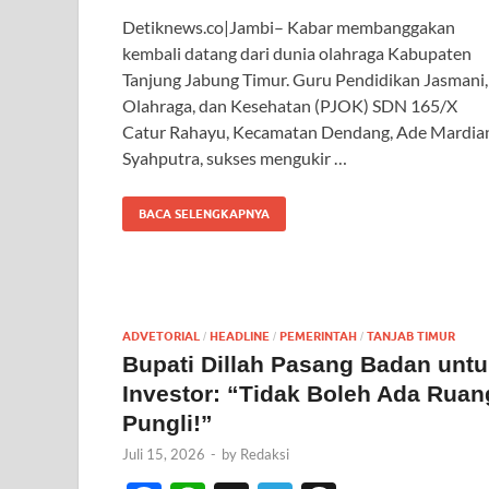
ac
h
el
hr
Detiknews.co|Jambi– Kabar membanggakan
e
at
e
e
kembali datang dari dunia olahraga Kabupaten
b
s
gr
a
Tanjung Jabung Timur. Guru Pendidikan Jasmani,
o
A
a
ds
Olahraga, dan Kesehatan (PJOK) SDN 165/X
Catur Rahayu, Kecamatan Dendang, Ade Mardia
o
p
m
Syahputra, sukses mengukir …
k
p
BACA SELENGKAPNYA
ADVETORIAL
HEADLINE
PEMERINTAH
TANJAB TIMUR
/
/
/
Bupati Dillah Pasang Badan unt
Investor: “Tidak Boleh Ada Ruan
Pungli!”
Juli 15, 2026
-
by
Redaksi