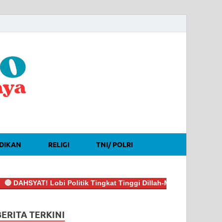
DIKAN
RELIGI
TNI/ POLRI
SYAT! Lobi Politik Tingkat Tinggi Dillah-Muslimin Sukses Boyon
BERITA TERKINI