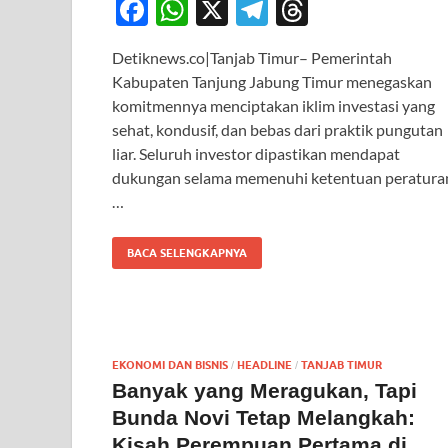
F
W
X
T
T
ac
h
el
hr
Detiknews.co|Tanjab Timur– Pemerintah
e
at
e
e
Kabupaten Tanjung Jabung Timur menegaskan
b
s
gr
a
komitmennya menciptakan iklim investasi yang
o
A
a
ds
sehat, kondusif, dan bebas dari praktik pungutan
liar. Seluruh investor dipastikan mendapat
o
p
m
dukungan selama memenuhi ketentuan peratura
k
p
…
BACA SELENGKAPNYA
EKONOMI DAN BISNIS
HEADLINE
TANJAB TIMUR
/
/
Banyak yang Meragukan, Tapi
Bunda Novi Tetap Melangkah:
Kisah Perempuan Pertama di