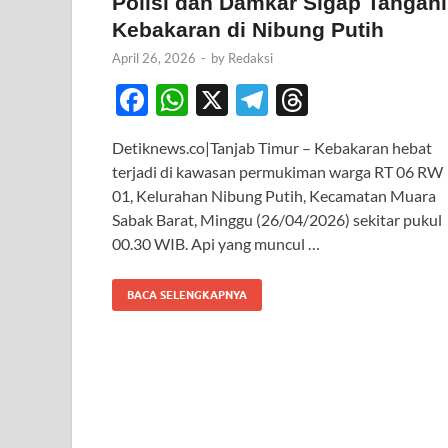
Polisi dan Damkar Sigap Tangani
Kebakaran di Nibung Putih
April 26, 2026
-
by
Redaksi
F
W
X
T
T
ac
h
el
hr
Detiknews.co|Tanjab Timur – Kebakaran hebat
e
at
e
e
terjadi di kawasan permukiman warga RT 06 RW
b
s
gr
a
01, Kelurahan Nibung Putih, Kecamatan Muara
o
A
a
ds
Sabak Barat, Minggu (26/04/2026) sekitar pukul
00.30 WIB. Api yang muncul …
o
p
m
k
p
BACA SELENGKAPNYA