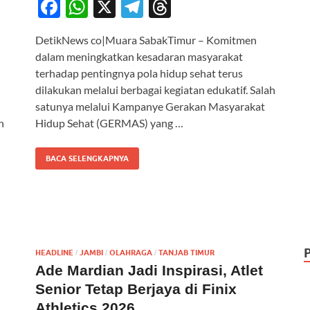
F
W
X
T
T
ac
h
el
hr
DetikNews co|Muara SabakTimur – Komitmen
e
at
e
e
dalam meningkatkan kesadaran masyarakat
b
s
gr
a
terhadap pentingnya pola hidup sehat terus
o
A
a
ds
dilakukan melalui berbagai kegiatan edukatif. Salah
satunya melalui Kampanye Gerakan Masyarakat
o
p
m
n
Hidup Sehat (GERMAS) yang …
k
p
BACA SELENGKAPNYA
HEADLINE
JAMBI
OLAHRAGA
TANJAB TIMUR
/
/
/
Ade Mardian Jadi Inspirasi, Atlet
Senior Tetap Berjaya di Finix
Athletics 2026