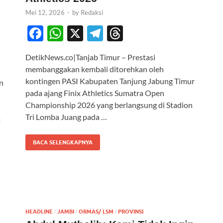
Mei 12, 2026
-
by
Redaksi
F
W
X
T
T
ac
h
el
hr
DetikNews.co|Tanjab Timur – Prestasi
e
at
e
e
membanggakan kembali ditorehkan oleh
b
s
gr
a
kontingen PASI Kabupaten Tanjung Jabung Timur
n
o
A
a
ds
pada ajang Finix Athletics Sumatra Open
Championship 2026 yang berlangsung di Stadion
o
p
m
Tri Lomba Juang pada …
a
k
p
BACA SELENGKAPNYA
HEADLINE
JAMBI
ORMAS/ LSM
PROVINSI
/
/
/