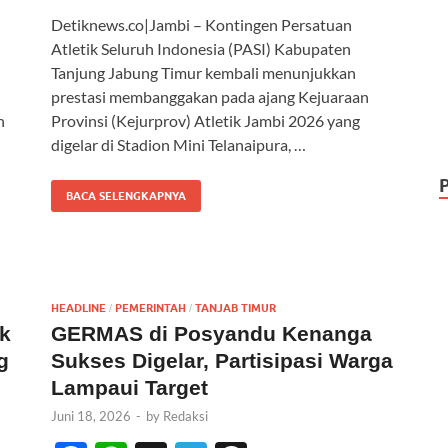
ac
h
el
hr
Detiknews.co|Jambi – Kontingen Persatuan
e
at
e
e
Atletik Seluruh Indonesia (PASI) Kabupaten
b
s
gr
a
Tanjung Jabung Timur kembali menunjukkan
o
A
a
ds
prestasi membanggakan pada ajang Kejuaraan
n
Provinsi (Kejurprov) Atletik Jambi 2026 yang
o
p
m
digelar di Stadion Mini Telanaipura, …
k
p
BACA SELENGKAPNYA
HEADLINE
PEMERINTAH
TANJAB TIMUR
/
/
uk
GERMAS di Posyandu Kenanga
g
Sukses Digelar, Partisipasi Warga
Lampaui Target
Juni 18, 2026
-
by
Redaksi