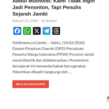
Abdul Mutholib: Kami Tidak Ingin
Jadi Penonton, Tapi Penulis
Sejarah Jambi
Februari 15, 2026
-
by
Redaksi
F
W
X
T
T
ac
h
el
hr
Detiknews.co|Jambi, – Sabtu, (14/02/2026).
e
at
e
e
Dewan Pimpinan Daerah (DPD) Persatuan
b
s
gr
a
Pewarta Warga Indonesia (PPWI) Provinsi Jambi
o
A
a
ds
resmi dilantik dan dideklarasikan. Momentum
bersejarah ini menandai babak baru gerakan
o
p
m
Pelantikan dihadiri langsung oleh …
k
p
BACA SELENGKAPNYA