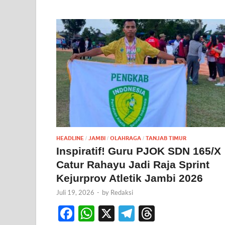
HEADLINE
JAMBI
OLAHRAGA
TANJAB TIMUR
/
/
/
Inspiratif! Guru PJOK SDN 165/X
Catur Rahayu Jadi Raja Sprint
Kejurprov Atletik Jambi 2026
Juli 19, 2026
-
by
Redaksi
F
W
X
T
T