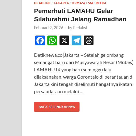
HEADLINE
JAKARTA
ORMAS/ LSM
RELIGI
/
/
/
Pemerhati LAMAHU Gelar
Silaturahmi Jelang Ramadhan
Februari 2, 2026
-
by
Redaksi
F
W
X
T
T
ac
h
el
hr
Detiknewa.co|Jakarta – Setelah gelombang
e
at
e
e
semangat baru dari Musyawarah Besar (Mubes)
b
s
gr
a
LAMAHU IX yang baru seminggu lalu
o
A
a
ds
dilaksanakan, warga Gorontalo di perantauan di
Jakarta kini tengah diselimuti hangatnya ikatan
o
p
m
persaudaraan melalui …
k
p
BACA SELENGKAPNYA