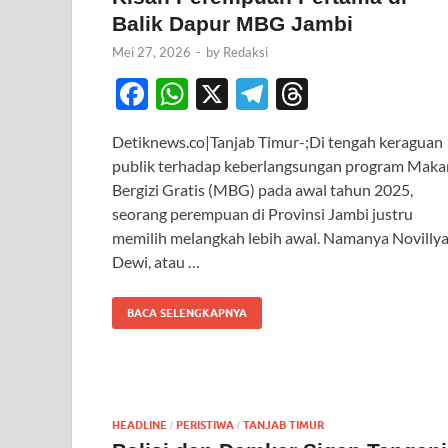
Balik Dapur MBG Jambi
Mei 27, 2026
-
by
Redaksi
F
W
X
T
T
ac
h
el
hr
Detiknews.co|Tanjab Timur-;Di tengah keraguan
e
at
e
e
publik terhadap keberlangsungan program Maka
b
s
gr
a
Bergizi Gratis (MBG) pada awal tahun 2025,
o
A
a
ds
seorang perempuan di Provinsi Jambi justru
memilih melangkah lebih awal. Namanya Novilly
o
p
m
Dewi, atau …
k
p
BACA SELENGKAPNYA
HEADLINE
PERISTIWA
TANJAB TIMUR
/
/