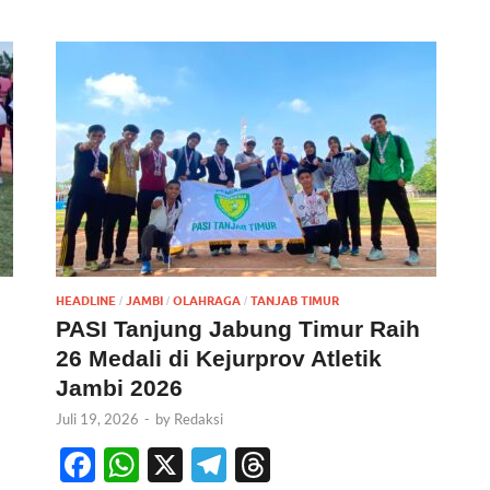
HEADLINE
JAMBI
OLAHRAGA
TANJAB TIMUR
/
/
/
PASI Tanjung Jabung Timur Raih
26 Medali di Kejurprov Atletik
Jambi 2026
Juli 19, 2026
-
by
Redaksi
F
W
X
T
T