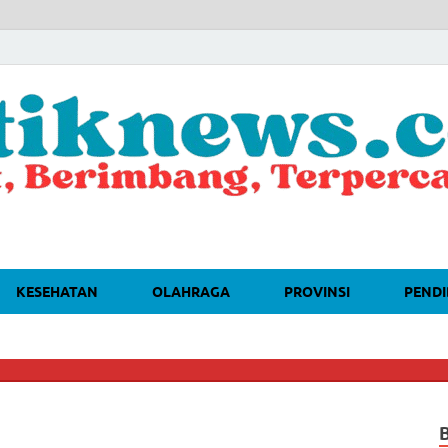
KESEHATAN
OLAHRAGA
PROVINSI
PENDI
🔴
DAH