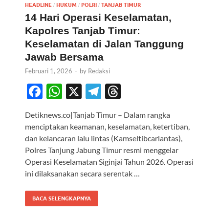
HEADLINE
HUKUM
POLRI
TANJAB TIMUR
/
/
/
14 Hari Operasi Keselamatan,
Kapolres Tanjab Timur:
Keselamatan di Jalan Tanggung
Jawab Bersama
Februari 1, 2026
-
by
Redaksi
F
W
X
T
T
ac
h
el
hr
Detiknews.co|Tanjab Timur – Dalam rangka
e
at
e
e
menciptakan keamanan, keselamatan, ketertiban,
b
s
gr
a
dan kelancaran lalu lintas (Kamseltibcarlantas),
o
A
a
ds
Polres Tanjung Jabung Timur resmi menggelar
Operasi Keselamatan Siginjai Tahun 2026. Operasi
o
p
m
ini dilaksanakan secara serentak …
k
p
BACA SELENGKAPNYA