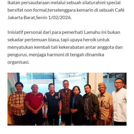
ikatan persaudaraan melalui sebuah silaturahmi special
o
p
m
bersifat non formal,terselenggara kemarin di sebuah Café
k
p
Jakarta Barat,Senin 1/02/2026.
Inisiatif personal dari para pemerhati Lamahu ini bukan
sekadar pertemuan biasa, tapi upaya heroik untuk
menyatukan kembali tali kekerabatan antar anggota dan
pengurus, menjaga harmoni di tengah dinamika
organisasi.