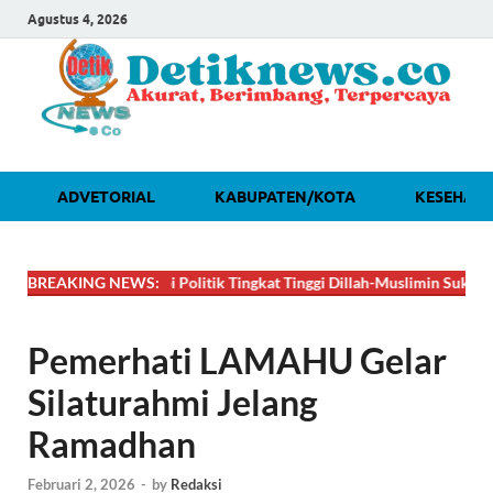
Agustus 4, 2026
ADVETORIAL
KABUPATEN/KOTA
KESEHAT
DAHSYAT! Lobi Politik Tingkat Tinggi Dillah-Muslimin Sukses Boyong P
BREAKING NEWS:
Pemerhati LAMAHU Gelar
Silaturahmi Jelang
Ramadhan
Februari 2, 2026
-
by
Redaksi