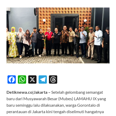
F
W
X
T
T
ac
h
el
hr
Detiknewa.co|Jakarta –
Setelah gelombang semangat
e
at
e
e
baru dari Musyawarah Besar (Mubes) LAMAHU IX yang
b
s
gr
a
baru seminggu lalu dilaksanakan, warga Gorontalo di
o
A
a
ds
perantauan di Jakarta kini tengah diselimuti hangatnya