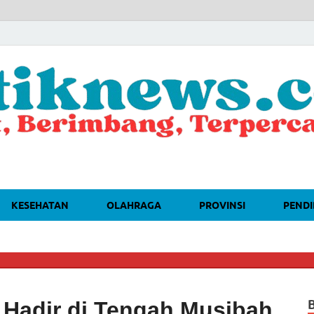
KESEHATAN
OLAHRAGA
PROVINSI
PENDI
🔴
DAH
Hadir di Tengah Musibah,