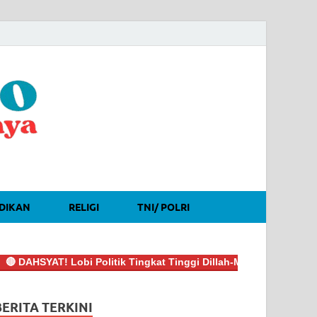
DIKAN
RELIGI
TNI/ POLRI
SYAT! Lobi Politik Tingkat Tinggi Dillah-Muslimin Sukses Boyon
BERITA TERKINI