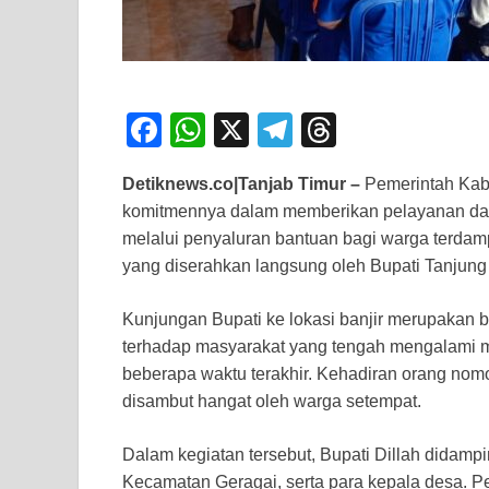
F
W
X
T
T
a
h
el
hr
Detiknews.co|Tanjab Timur –
Pemerintah Kab
c
at
e
e
komitmennya dalam memberikan pelayanan dan
e
s
gr
a
melalui penyaluran bantuan bagi warga terdam
b
A
a
d
yang diserahkan langsung oleh Bupati Tanjung 
o
p
m
s
Kunjungan Bupati ke lokasi banjir merupakan 
o
p
terhadap masyarakat yang tengah mengalami m
k
beberapa waktu terakhir. Kehadiran orang nom
disambut hangat oleh warga setempat.
Dalam kegiatan tersebut, Bupati Dillah didamp
Kecamatan Geragai, serta para kepala desa. P