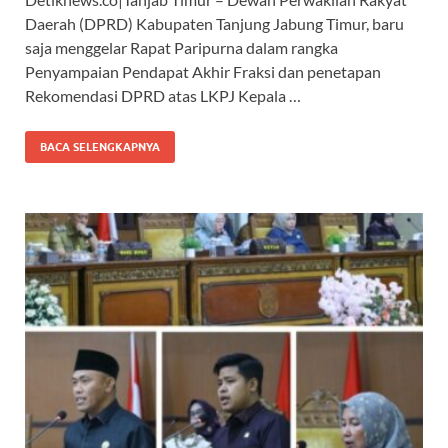
e
at
e
e
Daerah (DPRD) Kabupaten Tanjung Jabung Timur, baru
b
s
gr
a
saja menggelar Rapat Paripurna dalam rangka
o
A
a
ds
Penyampaian Pendapat Akhir Fraksi dan penetapan
Rekomendasi DPRD atas LKPJ Kepala …
o
p
m
k
p
BACA SELENGKAPNYA