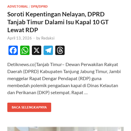
ADVETORIAL
/
DPR/DPRD
Soroti Kepentingan Nelayan, DPRD
Tanjab Timur Dalami Isu Kapal 10 GT
Lewat RDP
April 13, 2026
-
by
Redaksi
F
W
X
T
T
ac
h
el
hr
Detiknews.co|Tanjab Timur– Dewan Perwakilan Rakyat
e
at
e
e
Daerah (DPRD) Kabupaten Tanjung Jabung Timur, Jambi
b
s
gr
a
menggelar Rapat Dengar Pendapat (RDP) guna
o
A
a
ds
membedah polemik pengadaan kapal di Dinas Kelautan
dan Perikanan (DKP) setempat. Rapat …
o
p
m
k
p
BACA SELENGKAPNYA