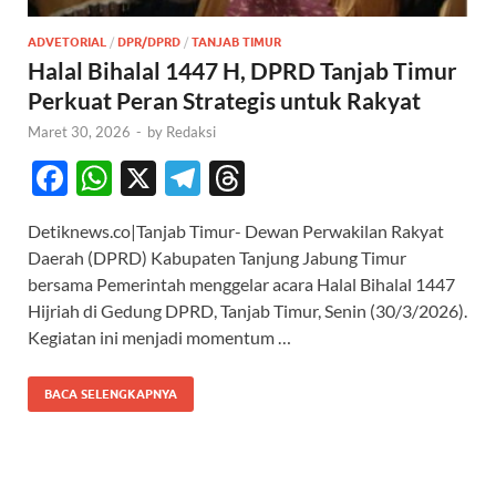
ADVETORIAL
/
DPR/DPRD
/
TANJAB TIMUR
Halal Bihalal 1447 H, DPRD Tanjab Timur
Perkuat Peran Strategis untuk Rakyat
Maret 30, 2026
-
by
Redaksi
F
W
X
T
T
ac
h
el
hr
Detiknews.co|Tanjab Timur- Dewan Perwakilan Rakyat
e
at
e
e
Daerah (DPRD) Kabupaten Tanjung Jabung Timur
b
s
gr
a
bersama Pemerintah menggelar acara Halal Bihalal 1447
o
A
a
ds
Hijriah di Gedung DPRD, Tanjab Timur, Senin (30/3/2026).
Kegiatan ini menjadi momentum …
o
p
m
k
p
BACA SELENGKAPNYA