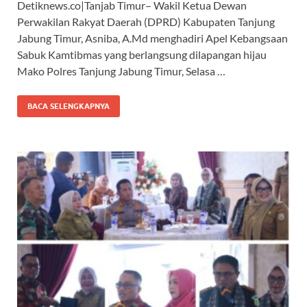
Detiknews.co|Tanjab Timur– Wakil Ketua Dewan
e
at
e
e
Perwakilan Rakyat Daerah (DPRD) Kabupaten Tanjung
b
s
gr
a
Jabung Timur, Asniba, A.Md menghadiri Apel Kebangsaan
o
A
a
ds
Sabuk Kamtibmas yang berlangsung dilapangan hijau
Mako Polres Tanjung Jabung Timur, Selasa …
o
p
m
k
p
BACA SELENGKAPNYA