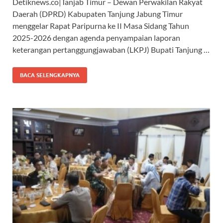
Detiknews.co|Tanjab Timur – Dewan Perwakilan Rakyat
e
at
e
e
Daerah (DPRD) Kabupaten Tanjung Jabung Timur
b
s
gr
a
menggelar Rapat Paripurna ke II Masa Sidang Tahun
o
A
a
ds
2025-2026 dengan agenda penyampaian laporan
keterangan pertanggungjawaban (LKPJ) Bupati Tanjung …
o
p
m
k
p
BACA SELENGKAPNYA