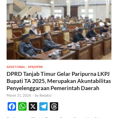
ADVETORIAL
/
DPR/DPRD
DPRD Tanjab Timur Gelar Paripurna LKPJ
Bupati TA 2025, Merupakan Akuntabilitas
Penyelenggaraan Pemerintah Daerah
Maret 31, 2026
-
by
Redaksi
F
W
X
T
T
ac
h
el
hr