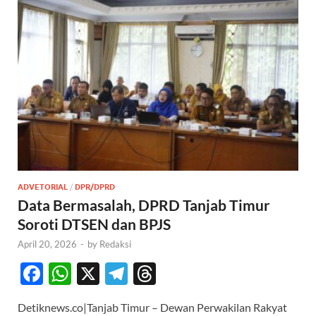
ADVETORIAL
/
DPR/DPRD
Data Bermasalah, DPRD Tanjab Timur
Soroti DTSEN dan BPJS
April 20, 2026
-
by
Redaksi
F
W
X
T
T
ac
h
el
hr
Detiknews.co|Tanjab Timur – Dewan Perwakilan Rakyat