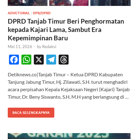
ADVETORIAL
/
DPR/DPRD
DPRD Tanjab Timur Beri Penghormatan
kepada Kajari Lama, Sambut Era
Kepemimpinan Baru
Mei 11, 2026
-
by
Redaksi
F
W
X
T
T
ac
h
el
hr
Detiknews.co|Tanjab Timur – Ketua DPRD Kabupaten
e
at
e
e
Tanjung Jabung Timur, Hj. Zilawati, S.H. turut menghadiri
b
s
gr
a
acara perpisahan Kepala Kejaksaan Negeri (Kajari) Tanjab
o
A
a
ds
Timur, Dr. Beny Siswanto, S.H, M.H yang berlangsung di …
o
p
m
BACA SELENGKAPNYA
k
p