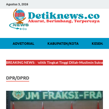
Agustus 3, 2026
ADVETORIAL
KABUPATEN/KOTA
KESEHAT
AT! Lobi Politik Tingkat Tinggi Dillah-Muslimin Sukses Boyong Progra
BREAKING NEWS:
DPR/DPRD