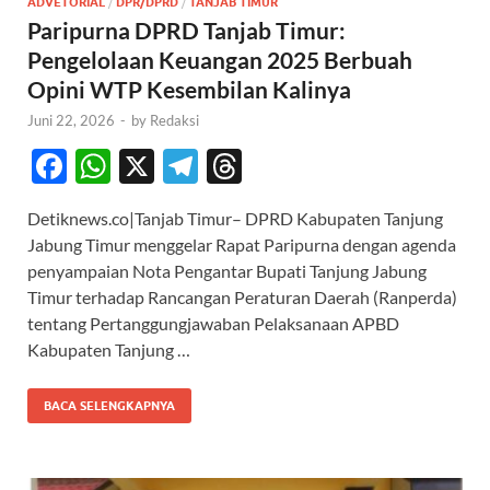
ADVETORIAL
/
DPR/DPRD
/
TANJAB TIMUR
Paripurna DPRD Tanjab Timur:
Pengelolaan Keuangan 2025 Berbuah
Opini WTP Kesembilan Kalinya
Juni 22, 2026
-
by
Redaksi
F
W
X
T
T
ac
h
el
hr
Detiknews.co|Tanjab Timur– DPRD Kabupaten Tanjung
e
at
e
e
Jabung Timur menggelar Rapat Paripurna dengan agenda
b
s
gr
a
penyampaian Nota Pengantar Bupati Tanjung Jabung
o
A
a
ds
Timur terhadap Rancangan Peraturan Daerah (Ranperda)
tentang Pertanggungjawaban Pelaksanaan APBD
o
p
m
Kabupaten Tanjung …
k
p
BACA SELENGKAPNYA