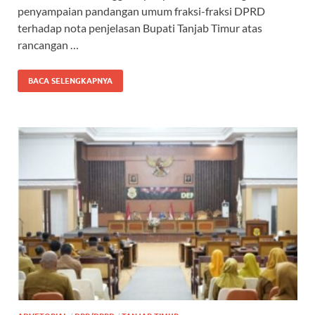
o
A
a
ds
penyampaian pandangan umum fraksi-fraksi DPRD
terhadap nota penjelasan Bupati Tanjab Timur atas
o
p
m
rancangan …
k
p
BACA SELENGKAPNYA