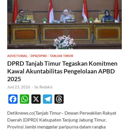
ADVETORIAL
/
DPR/DPRD
/
TANJAB TIMUR
DPRD Tanjab Timur Tegaskan Komitmen
Kawal Akuntabilitas Pengelolaan APBD
2025
Juni 23, 2026
-
by
Redaksi
F
W
X
T
T
ac
h
el
hr
Detiknews.co|Tanjab Timur– Dewan Perwakilan Rakyat
e
at
e
e
Daerah (DPRD) Kabupaten Tanjung Jabung Timur,
b
s
gr
a
Provinsi Jambi menggelar paripurna dalam rangka