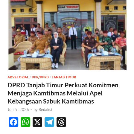
ADVETORIAL
/
DPR/DPRD
/
TANJAB TIMUR
DPRD Tanjab Timur Perkuat Komitmen
Menjaga Kamtibmas Melalui Apel
Kebangsaan Sabuk Kamtibmas
Juni 9, 2026
-
by
Redaksi
F
W
X
T
T
ac
h
el
hr