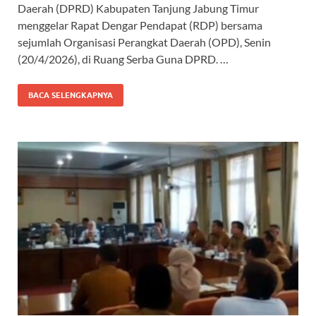
e
at
e
e
Daerah (DPRD) Kabupaten Tanjung Jabung Timur
b
s
gr
a
menggelar Rapat Dengar Pendapat (RDP) bersama
o
A
a
ds
sejumlah Organisasi Perangkat Daerah (OPD), Senin
(20/4/2026), di Ruang Serba Guna DPRD. …
o
p
m
k
p
BACA SELENGKAPNYA