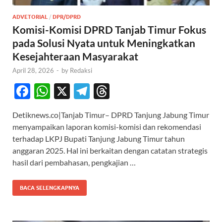
ADVETORIAL
/
DPR/DPRD
Komisi-Komisi DPRD Tanjab Timur Fokus
pada Solusi Nyata untuk Meningkatkan
Kesejahteraan Masyarakat
April 28, 2026
-
by
Redaksi
F
W
X
T
T
ac
h
el
hr
Detiknews.co|Tanjab Timur– DPRD Tanjung Jabung Timur
e
at
e
e
menyampaikan laporan komisi-komisi dan rekomendasi
b
s
gr
a
terhadap LKPJ Bupati Tanjung Jabung Timur tahun
o
A
a
ds
anggaran 2025. Hal ini berkaitan dengan catatan strategis
hasil dari pembahasan, pengkajian …
o
p
m
k
p
BACA SELENGKAPNYA