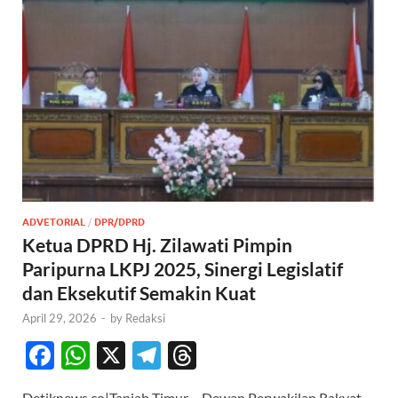
ADVETORIAL
/
DPR/DPRD
Ketua DPRD Hj. Zilawati Pimpin
Paripurna LKPJ 2025, Sinergi Legislatif
dan Eksekutif Semakin Kuat
April 29, 2026
-
by
Redaksi
F
W
X
T
T
ac
h
el
hr
Detiknews.co|Tanjab Timur – Dewan Perwakilan Rakyat