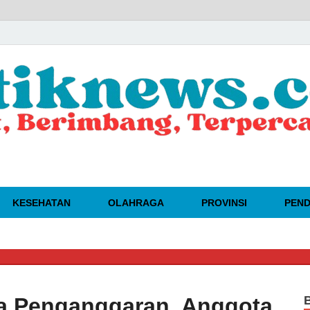
KESEHATAN
OLAHRAGA
PROVINSI
PEND
🔴
ga Penganggaran, Anggota