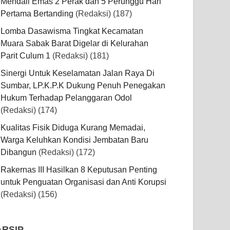
Mendali Emas 2 Perak dan 5 Perunggu Hari
Pertama Bertanding
(Redaksi)
(187)
Lomba Dasawisma Tingkat Kecamatan
Muara Sabak Barat Digelar di Kelurahan
Parit Culum 1
(Redaksi)
(181)
Sinergi Untuk Keselamatan Jalan Raya Di
Sumbar, LP.K.P.K Dukung Penuh Penegakan
Hukum Terhadap Pelanggaran Odol
(Redaksi)
(174)
Kualitas Fisik Diduga Kurang Memadai,
Warga Keluhkan Kondisi Jembatan Baru
Dibangun
(Redaksi)
(172)
Rakernas III Hasilkan 8 Keputusan Penting
untuk Penguatan Organisasi dan Anti Korupsi
(Redaksi)
(156)
ARSIP