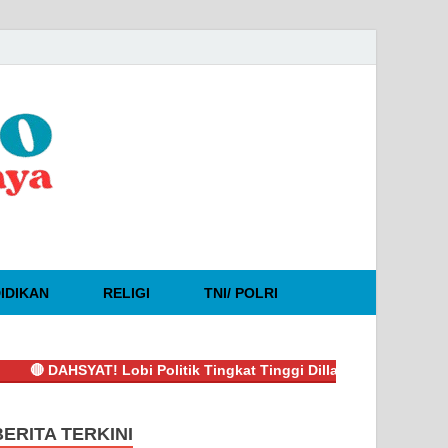
IDIKAN
RELIGI
TNI/ POLRI
DAHSYAT! Lobi Politik Tingkat Tinggi Dillah-Muslimin Sukses Bo
BERITA TERKINI