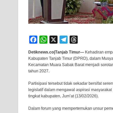
F
W
X
T
T
a
h
el
hr
Detiknews.co|Tanjab Timur—
Kehadiran empa
c
at
e
e
Kabupaten Tanjab Timur (DPRD), dalam Musy
e
s
gr
a
Kecamatan Muara Sabak Barat menjadi sorota
b
A
a
d
tahun 2027.
o
p
m
s
Partisipasi tersebut tidak sekadar bersifat s
o
p
legislatif dalam mengawal aspirasi masyaraka
k
tingkat kabupaten, Jum’at (13/02/2026).
Dalam forum yang mempertemukan unsur pemerin