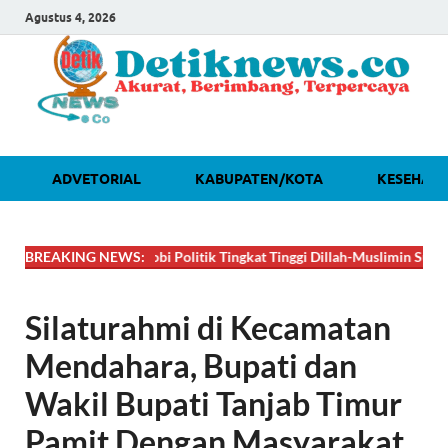
Agustus 4, 2026
ADVETORIAL
KABUPATEN/KOTA
KESEHAT
🔴
BREAKING NEWS:
DAHSYAT! Lobi Politik Tingkat Tinggi Dillah-Muslimin Sukses Boy
Silaturahmi di Kecamatan
Mendahara, Bupati dan
Wakil Bupati Tanjab Timur
Pamit Dengan Masyarakat