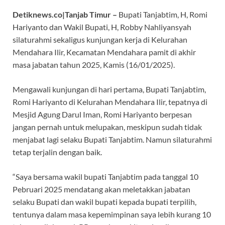
ac
h
el
hr
Detiknews.co|Tanjab Timur –
Bupati Tanjabtim, H, Romi
e
at
e
e
Hariyanto dan Wakil Bupati, H, Robby Nahliyansyah
b
s
gr
a
silaturahmi sekaligus kunjungan kerja di Kelurahan
o
A
a
ds
Mendahara Ilir, Kecamatan Mendahara pamit di akhir
masa jabatan tahun 2025, Kamis (16/01/2025).
o
p
m
k
p
Mengawali kunjungan di hari pertama, Bupati Tanjabtim,
Romi Hariyanto di Kelurahan Mendahara Ilir, tepatnya di
Mesjid Agung Darul Iman, Romi Hariyanto berpesan
jangan pernah untuk melupakan, meskipun sudah tidak
menjabat lagi selaku Bupati Tanjabtim. Namun silaturahmi
tetap terjalin dengan baik.
“Saya bersama wakil bupati Tanjabtim pada tanggal 10
Pebruari 2025 mendatang akan meletakkan jabatan
selaku Bupati dan wakil bupati kepada bupati terpilih,
tentunya dalam masa kepemimpinan saya lebih kurang 10