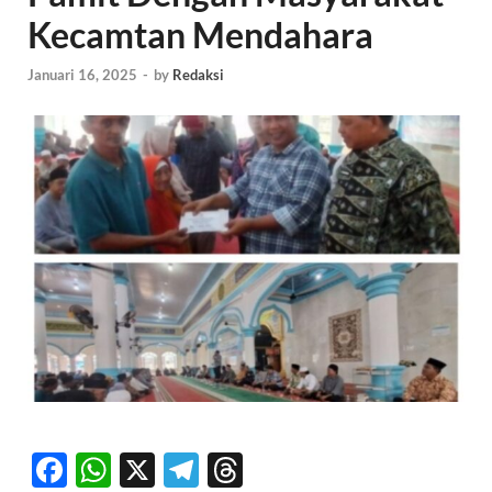
Kecamtan Mendahara
Januari 16, 2025
-
by
Redaksi
F
W
X
T
T