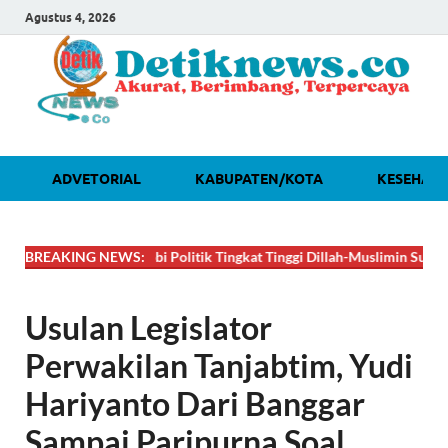
Agustus 4, 2026
ADVETORIAL
KABUPATEN/KOTA
KESEHAT
🔴
DAHSYAT! Lobi Politik Tingkat Tinggi Dillah-Muslimin Sukses Boyon
BREAKING NEWS:
Usulan Legislator
Perwakilan Tanjabtim, Yudi
Hariyanto Dari Banggar
Sampai Paripurna Soal