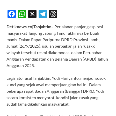
F
W
X
T
T
ac
h
el
hr
Detiknews.co|Tanjabtim–
Perjalanan panjang aspirasi
e
at
e
e
masyarakat Tanjung Jabung Timur akhirnya berbuah
b
s
gr
a
manis. Dalam Rapat Paripurna DPRD Provinsi Jambi,
o
A
a
ds
Jumat (26/9/2025), usulan perbaikan jalan rusak di
wilayah tersebut resmi diakomodasi dalam Perubahan
o
p
m
Anggaran Pendapatan dan Belanja Daerah (APBD) Tahun
k
p
Anggaran 2025.
Legislator asal Tanjabtim, Yudi Hariyanto, menjadi sosok
kunci yang sejak awal memperjuangkan hal ini. Dalam
beberapa rapat Badan Anggaran (Banggar) DPRD, Yudi
secara konsisten menyoroti kondisi jalan rusak yang
sudah lama dikeluhkan masyarakat.