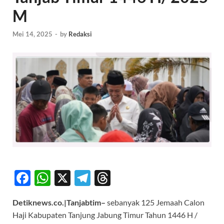
M
Mei 14, 2025
-
by
Redaksi
F
W
X
T
T
ac
h
el
hr
Detiknews.co.|Tanjabtim–
sebanyak 125 Jemaah Calon
e
at
e
e
Haji Kabupaten Tanjung Jabung Timur Tahun 1446 H /