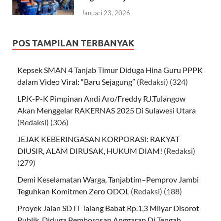
Januari 23, 2026
POS TAMPILAN TERBANYAK
Kepsek SMAN 4 Tanjab Timur Diduga Hina Guru PPPK
dalam Video Viral: “Baru Sejagung”
(Redaksi)
(324)
LP.K-P-K Pimpinan Andi Aro/Freddy RJ.Tulangow
Akan Menggelar RAKERNAS 2025 Di Sulawesi Utara
(Redaksi)
(306)
JEJAK KEBERINGASAN KORPORASI: RAKYAT
DIUSIR, ALAM DIRUSAK, HUKUM DIAM!
(Redaksi)
(279)
Demi Keselamatan Warga, Tanjabtim–Pemprov Jambi
Teguhkan Komitmen Zero ODOL
(Redaksi)
(188)
Proyek Jalan SD IT Talang Babat Rp.1,3 Milyar Disorot
Publik, Diduga Pemborosan Anggaran Di Tengah