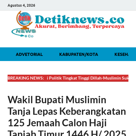
Agustus 4, 2026
ADVETORIAL
KABUPATEN/KOTA
KESEHAT
🔴
DAHSYAT! Lobi Politik Tingkat Tinggi Dillah-Muslimin Sukses Boyong
BREAKING NEWS:
Wakil Bupati Muslimin
Tanja Lepas Keberangkatan
125 Jemaah Calon Haji
Tanjab Timur 1446 H/ 2025