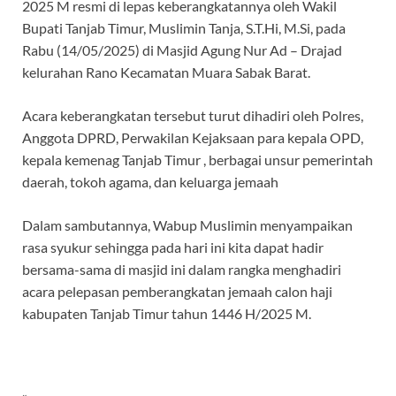
b
s
gr
a
2025 M resmi di lepas keberangkatannya oleh Wakil
o
A
a
ds
Bupati Tanjab Timur, Muslimin Tanja, S.T.Hi, M.Si, pada
Rabu (14/05/2025) di Masjid Agung Nur Ad – Drajad
o
p
m
kelurahan Rano Kecamatan Muara Sabak Barat.
k
p
Acara keberangkatan tersebut turut dihadiri oleh Polres,
Anggota DPRD, Perwakilan Kejaksaan para kepala OPD,
kepala kemenag Tanjab Timur , berbagai unsur pemerintah
daerah, tokoh agama, dan keluarga jemaah
Dalam sambutannya, Wabup Muslimin menyampaikan
rasa syukur sehingga pada hari ini kita dapat hadir
bersama-sama di masjid ini dalam rangka menghadiri
acara pelepasan pemberangkatan jemaah calon haji
kabupaten Tanjab Timur tahun 1446 H/2025 M.