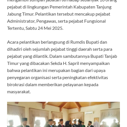
o
A
a
ds
pejabat di lingkungan Pemerintah Kabupaten Tanjung
Jabung Timur. Pelantikan tersebut mencakup pejabat
o
p
m
Administrator, Pengawas, serta pejabat Fungsional
k
p
Tertentu, Sabtu 24 Mei 2025.
Acara pelantikan berlangsung di Rumdis Bupati dan
dihadiri oleh sejumlah pejabat tinggi daerah serta para
pejabat yang dilantik. Dalam sambutannya Bupati Tanjab
Timur yang dibacakan Sekda H. Sapril menyampaikan
bahwa pelantikan ini merupakan bagian dari upaya
penyegaran organisasi serta peningkatan efektivitas
birokrasi dalam memberikan pelayanan kepada
masyarakat.