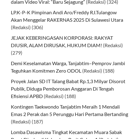
dalam Video Viral: “Baru Sejagung”
(Redaksi)
(324)
LP.K-P-K Pimpinan Andi Aro/Freddy RJ.Tulangow
Akan Menggelar RAKERNAS 2025 Di Sulawesi Utara
(Redaksi)
(306)
JEJAK KEBERINGASAN KORPORASI: RAKYAT
DIUSIR, ALAM DIRUSAK, HUKUM DIAM!
(Redaksi)
(279)
Demi Keselamatan Warga, Tanjabtim–Pemprov Jambi
Teguhkan Komitmen Zero ODOL
(Redaksi)
(188)
Proyek Jalan SD IT Talang Babat Rp.1,3 Milyar Disorot
Publik, Diduga Pemborosan Anggaran Di Tengah
Efisiensi APBD
(Redaksi)
(188)
Kontingen Taekwondo Tanjabtim Meraih 1 Mendali
Emas 2 Perak dan 5 Perunggu Hari Pertama Bertanding
(Redaksi)
(187)
Lomba Dasawisma Tingkat Kecamatan Muara Sabak