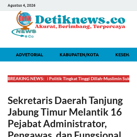
Agustus 4, 2026
ADVETORIAL
KABUPATEN/KOTA
KESEHAT
🔴
DAHSYAT! Lobi Politik Tingkat Tinggi Dillah-Muslimin Sukses Boyong
BREAKING NEWS:
Sekretaris Daerah Tanjung
Jabung Timur Melantik 16
Pejabat Administrator,
Pengawas, dan Fungsional