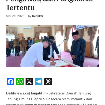
Tertentu
Mei 24, 2025
-
by
Redaksi
F
W
X
T
T
ac
h
el
hr
Detiknews.co|Tanjabtim-
Sekretaris Daerah Tanjung
e
at
e
e
Jabung Timur, H.Sapril, S.I.P secara resmi melantik dan
b
s
gr
a
mengambil sumpah jabatan terhadap sebanyak 16 orang