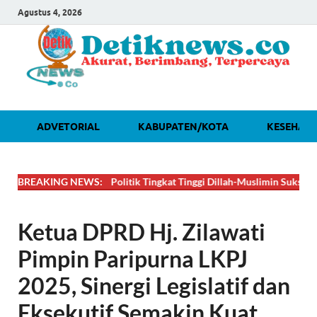
Agustus 4, 2026
ADVETORIAL
KABUPATEN/KOTA
KESEHAT

DAHSYAT! Lobi Politik Tingkat Tinggi Dillah-Muslimin Sukses Boyong 
BREAKING NEWS:
Ketua DPRD Hj. Zilawati
Pimpin Paripurna LKPJ
2025, Sinergi Legislatif dan
Eksekutif Semakin Kuat