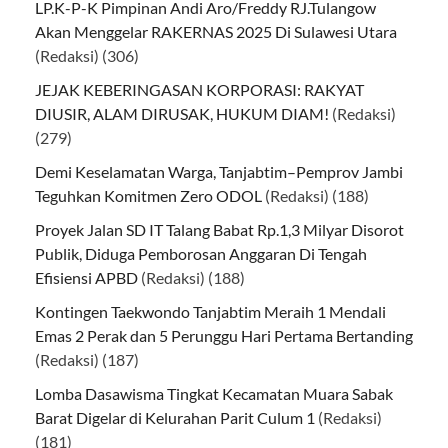
LP.K-P-K Pimpinan Andi Aro/Freddy RJ.Tulangow
Akan Menggelar RAKERNAS 2025 Di Sulawesi Utara
(Redaksi)
(306)
JEJAK KEBERINGASAN KORPORASI: RAKYAT
DIUSIR, ALAM DIRUSAK, HUKUM DIAM!
(Redaksi)
(279)
Demi Keselamatan Warga, Tanjabtim–Pemprov Jambi
Teguhkan Komitmen Zero ODOL
(Redaksi)
(188)
Proyek Jalan SD IT Talang Babat Rp.1,3 Milyar Disorot
Publik, Diduga Pemborosan Anggaran Di Tengah
Efisiensi APBD
(Redaksi)
(188)
Kontingen Taekwondo Tanjabtim Meraih 1 Mendali
Emas 2 Perak dan 5 Perunggu Hari Pertama Bertanding
(Redaksi)
(187)
Lomba Dasawisma Tingkat Kecamatan Muara Sabak
Barat Digelar di Kelurahan Parit Culum 1
(Redaksi)
(181)