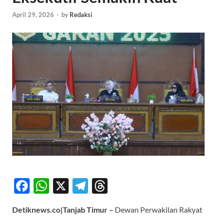
April 29, 2026
-
by
Redaksi
F
W
X
T
T
ac
h
el
hr
Detiknews.co|Tanjab Timur –
Dewan Perwakilan Rakyat
e
at
e
e