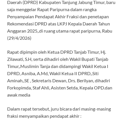
Daerah (DPRD) Kabupaten Tanjung Jabung Timur, baru
b
s
gr
a
saja menggelar Rapat Paripurna dalam rangka
o
A
a
ds
Penyampaian Pendapat Akhir Fraksi dan penetapan
Rekomendasi DPRD atas LKPJ Kepala Daerah Tahun
o
p
m
Anggaran 2025,.di ruang utama rapat paripurna, Rabu
k
p
(29/4/2026)
Rapat dipimpin oleh Ketua DPRD Tanjab Timur, Hj.
Zilawati, S.H, serta dihadiri oleh Wakil Bupati Tanjab
Timur,.Muslimin Tanja dan didampingi Wakil Ketua I
DPRD, Asniba, A.Md, Wakil Ketua II DPRD,.Siti
Aminah,.SE , Sekretaris Dewan, Drs. Berilyan, dihadiri
Forkopimda, Staf Ahli, Asisten Setda, Kepala OPD.dan
awak media
Dalam rapat tersebut, juru bicara dari masing-masing
fraksi menyampaikan pendapat akhir :