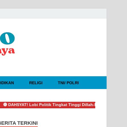
IDIKAN
RELIGI
TNI/ POLRI
SYAT! Lobi Politik Tingkat Tinggi Dillah-Muslimin Sukses Boyon
BERITA TERKINI