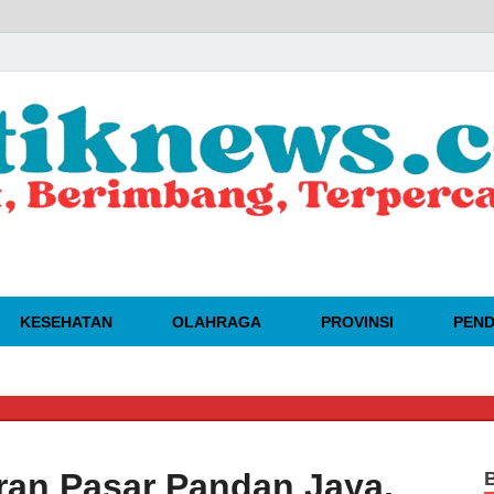
KESEHATAN
OLAHRAGA
PROVINSI
PEND
🔴
DAH
ran Pasar Pandan Jaya,