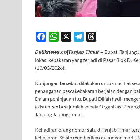
F
W
X
T
T
ac
h
el
hr
Bupati Tanjung J
Detiknews.co|Tanjab Timur –
e
at
e
e
lokasi kebakaran yang terjadi di Pasar Blok D, 
b
s
gr
a
(13/03/2026).
o
A
a
ds
Kunjungan tersebut dilakukan untuk melihat sec
o
p
m
penanganan pascakebakaran berjalan dengan bai
k
p
Dalam peninjauan itu, Bupati Dillah hadir mengen
asisten, serta sejumlah kepala Organisasi Pera
Tanjung Jabung Timur.
Kehadiran orang nomor satu di Tanjab Timur te
kebakaran. Selain memberikan dukungan moril, 