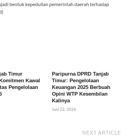
njadi bentuk kepedulian pemerintah daerah terhadap
d)
jab Timur
Paripurna DPRD Tanjab
 Komitmen Kawal
Timur: Pengelolaan
itas Pengelolaan
Keuangan 2025 Berbuah
5
Opini WTP Kesembilan
Kalinya
Juni 22, 2026
NEXT ARTICLE