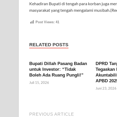
Kehadiran Bupati di tengah para korban juga me
masyarakat yang tengah mengalami musibah.(Re
Post Views:
41
RELATED POSTS
Bupati Dillah Pasang Badan
DPRD Tan
untuk Investor: “Tidak
Tegaskan
Boleh Ada Ruang Pungli!”
Akuntabil
APBD 202
Juli 15, 2026
Juni 23, 2026
PREVIOUS ARTICLE