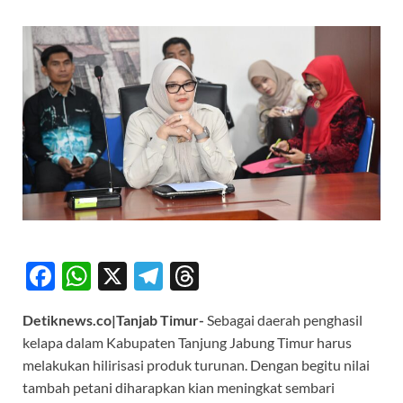
F
W
X
T
T
ac
h
el
hr
Detiknews.co|Tanjab Timur-
Sebagai daerah penghasil
e
at
e
e
kelapa dalam Kabupaten Tanjung Jabung Timur harus
b
s
gr
a
melakukan hilirisasi produk turunan. Dengan begitu nilai
o
A
a
ds
tambah petani diharapkan kian meningkat sembari