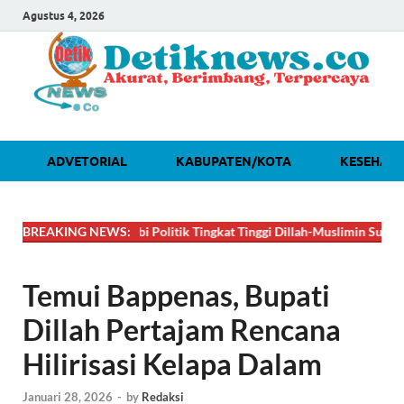
Agustus 4, 2026
ADVETORIAL
KABUPATEN/KOTA
KESEHAT
🔴
DAHSYAT! Lobi Politik Tingkat Tinggi Dillah-Muslimin Sukses Boyon
BREAKING NEWS:
Temui Bappenas, Bupati
Dillah Pertajam Rencana
Hilirisasi Kelapa Dalam
Januari 28, 2026
-
by
Redaksi