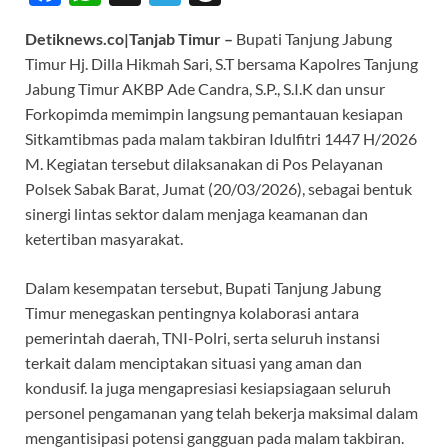
ac
h
el
hr
Detiknews.co|Tanjab Timur –
Bupati Tanjung Jabung
e
at
e
e
Timur Hj. Dilla Hikmah Sari, S.T bersama Kapolres Tanjung
b
s
gr
a
Jabung Timur AKBP Ade Candra, S.P., S.I.K dan unsur
o
A
a
ds
Forkopimda memimpin langsung pemantauan kesiapan
Sitkamtibmas pada malam takbiran Idulfitri 1447 H/2026
o
p
m
M. Kegiatan tersebut dilaksanakan di Pos Pelayanan
k
p
Polsek Sabak Barat, Jumat (20/03/2026), sebagai bentuk
sinergi lintas sektor dalam menjaga keamanan dan
ketertiban masyarakat.
Dalam kesempatan tersebut, Bupati Tanjung Jabung
Timur menegaskan pentingnya kolaborasi antara
pemerintah daerah, TNI-Polri, serta seluruh instansi
terkait dalam menciptakan situasi yang aman dan
kondusif. Ia juga mengapresiasi kesiapsiagaan seluruh
personel pengamanan yang telah bekerja maksimal dalam
mengantisipasi potensi gangguan pada malam takbiran.