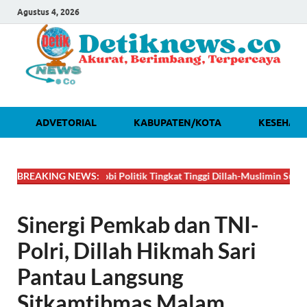
Agustus 4, 2026
ADVETORIAL
KABUPATEN/KOTA
KESEHAT
🔴
BREAKING NEWS:
DAHSYAT! Lobi Politik Tingkat Tinggi Dillah-Muslimin Sukses Boyo
Sinergi Pemkab dan TNI-
Polri, Dillah Hikmah Sari
Pantau Langsung
Sitkamtibmas Malam