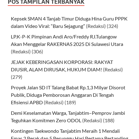
POS TAMPILAN TERBANYAK
Kepsek SMAN 4 Tanjab Timur Diduga Hina Guru PPPK
dalam Video Viral: “Baru Sejagung”
(Redaksi)
(324)
LP.K-P-K Pimpinan Andi Aro/Freddy RJ.Tulangow
Akan Menggelar RAKERNAS 2025 Di Sulawesi Utara
(Redaksi)
(306)
JEJAK KEBERINGASAN KORPORASI: RAKYAT
DIUSIR, ALAM DIRUSAK, HUKUM DIAM!
(Redaksi)
(279)
Proyek Jalan SD IT Talang Babat Rp.1,3 Milyar Disorot
Publik, Diduga Pemborosan Anggaran Di Tengah
Efisiensi APBD
(Redaksi)
(189)
Demi Keselamatan Warga, Tanjabtim–Pemprov Jambi
Teguhkan Komitmen Zero ODOL
(Redaksi)
(188)
Kontingen Taekwondo Tanjabtim Meraih 1 Mendali
Emas 2 Perak dan 5 Perunggu Hari Pertama Bertanding