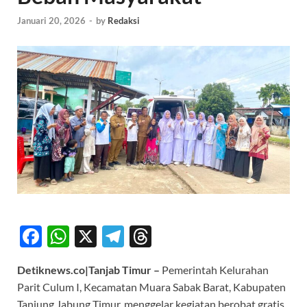
Januari 20, 2026
-
by
Redaksi
F
W
X
T
T
ac
h
el
hr
Detiknews.co|Tanjab Timur –
Pemerintah Kelurahan
e
at
e
e
Parit Culum I, Kecamatan Muara Sabak Barat, Kabupaten
b
s
gr
a
Tanjung Jabung Timur, menggelar kegiatan berobat gratis