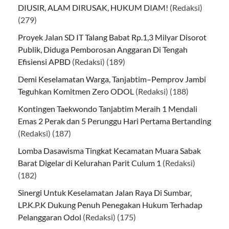
DIUSIR, ALAM DIRUSAK, HUKUM DIAM!
(Redaksi)
(279)
Proyek Jalan SD IT Talang Babat Rp.1,3 Milyar Disorot
Publik, Diduga Pemborosan Anggaran Di Tengah
Efisiensi APBD
(Redaksi)
(189)
Demi Keselamatan Warga, Tanjabtim–Pemprov Jambi
Teguhkan Komitmen Zero ODOL
(Redaksi)
(188)
Kontingen Taekwondo Tanjabtim Meraih 1 Mendali
Emas 2 Perak dan 5 Perunggu Hari Pertama Bertanding
(Redaksi)
(187)
Lomba Dasawisma Tingkat Kecamatan Muara Sabak
Barat Digelar di Kelurahan Parit Culum 1
(Redaksi)
(182)
Sinergi Untuk Keselamatan Jalan Raya Di Sumbar,
LP.K.P.K Dukung Penuh Penegakan Hukum Terhadap
Pelanggaran Odol
(Redaksi)
(175)