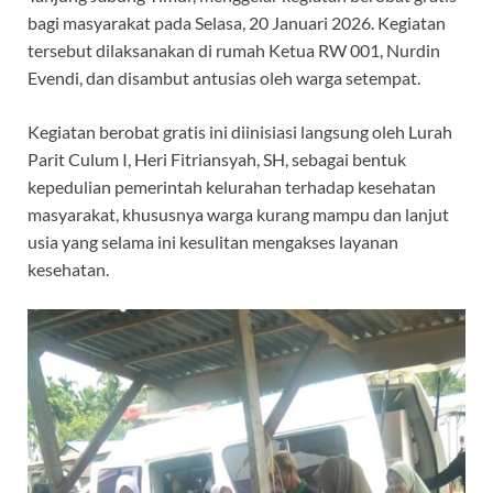
o
A
a
ds
bagi masyarakat pada Selasa, 20 Januari 2026. Kegiatan
tersebut dilaksanakan di rumah Ketua RW 001, Nurdin
o
p
m
Evendi, dan disambut antusias oleh warga setempat.
k
p
Kegiatan berobat gratis ini diinisiasi langsung oleh Lurah
Parit Culum I, Heri Fitriansyah, SH, sebagai bentuk
kepedulian pemerintah kelurahan terhadap kesehatan
masyarakat, khususnya warga kurang mampu dan lanjut
usia yang selama ini kesulitan mengakses layanan
kesehatan.