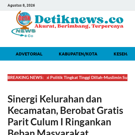
Agustus 8, 2026
ADVETORIAL
KABUPATEN/KOTA
KESEHAT

DAHSYAT! Lobi Politik Tingkat Tinggi Dillah-Muslimin Sukses Boyong 
BREAKING NEWS:
Sinergi Kelurahan dan
Kecamatan, Berobat Gratis
Parit Culum I Ringankan
Beban Masyarakat