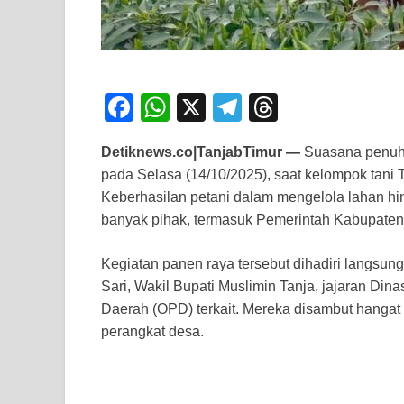
F
W
X
T
T
a
h
el
hr
Detiknews.co|TanjabTimur —
Suasana penuh 
c
at
e
e
pada Selasa (14/10/2025), saat kelompok tani
e
s
gr
a
Keberhasilan petani dalam mengelola lahan h
b
A
a
d
banyak pihak, termasuk Pemerintah Kabupaten
o
p
m
s
Kegiatan panen raya tersebut dihadiri langsun
o
p
Sari, Wakil Bupati Muslimin Tanja, jajaran Din
k
Daerah (OPD) terkait. Mereka disambut hangat
perangkat desa.