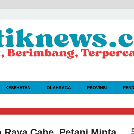
KESEHATAN
OLAHRAGA
PROVINSI
PEND
🔴
DAHSY
 Raya Cabe, Petani Minta