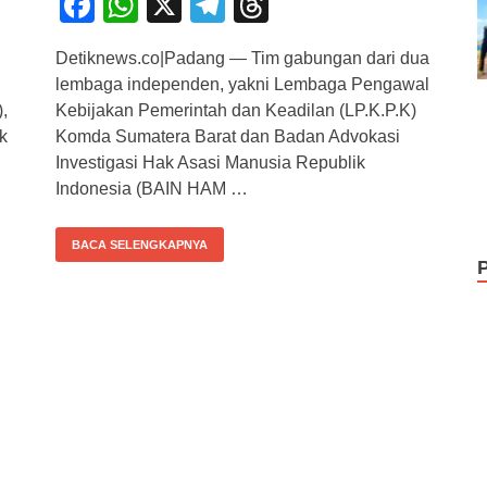
F
W
X
T
T
a
h
el
hr
Detiknews.co|Padang — Tim gabungan dari dua
c
at
e
e
lembaga independen, yakni Lembaga Pengawal
e
s
gr
a
,
Kebijakan Pemerintah dan Keadilan (LP.K.P.K)
b
A
a
d
k
Komda Sumatera Barat dan Badan Advokasi
Investigasi Hak Asasi Manusia Republik
o
p
m
s
Indonesia (BAIN HAM …
o
p
k
BACA SELENGKAPNYA