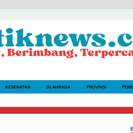
KESEHATAN
OLAHRAGA
PROVINSI
PEND
🔴
D