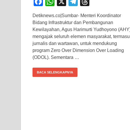
F
W
X
T
T
a
h
el
hr
Detiknews.co|Sumbar- Menteri Koordinator
c
at
e
e
Bidang Infrastruktur dan Pembangunan
e
s
gr
a
Kewilayahan, Agus Harimurti Yudhoyono (AHY)
b
A
a
d
mengajak seluruh elemen masyarakat, termasu
jurnalis dan wartawan, untuk mendukung
o
p
m
s
program Zero Over Dimension Over Loading
o
p
(ODOL). Sementara …
k
BACA SELENGKAPNYA