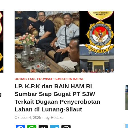
ORMAS/ LSM
/
PROVINSI
/
SUMATERA BARAT
n
LP. K.P.K dan BAIN HAM RI
g
Sumbar Siap Gugat PT SJW
Terkait Dugaan Penyerobotan
Lahan di Lunang-Silaut
Oktober 4, 2025
-
by
Redaksi