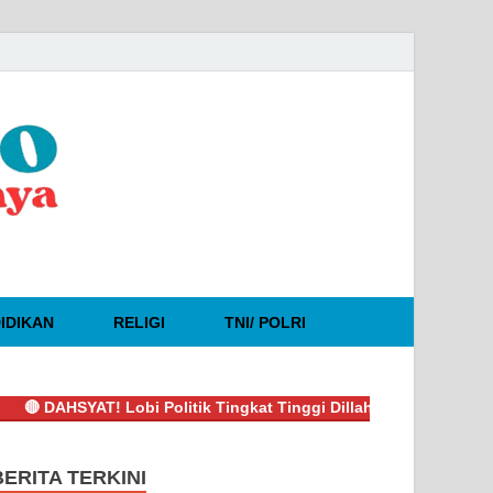
IDIKAN
RELIGI
TNI/ POLRI
AHSYAT! Lobi Politik Tingkat Tinggi Dillah-Muslimin Sukses Boy
BERITA TERKINI